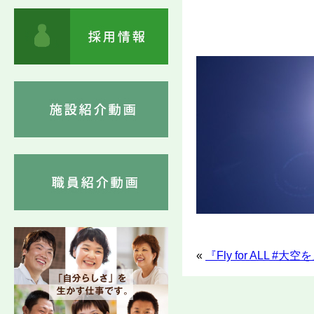
«
『Fly for ALL 