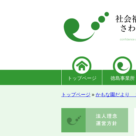
トップページ
徳島事業所
トップページ
»
かもな園だより 