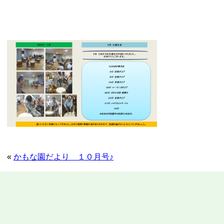
«
かもな園だより １０月号♪