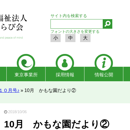
サイト内を検索する
フォントの大きさを変更する
小
中
大
東京事業所
採用情報
情報公開
１０月号♪
»
10月 かもな園だより②
2018/10/06
10月 かもな園だより②