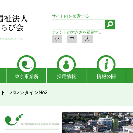
サイト内を検索する
フォントの大きさを変更する
小
中
大
東京事業所
採用情報
情報公開
ット バレンタインNo2