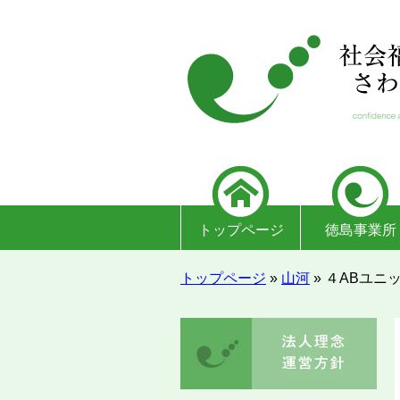
トップページ
徳島事業所
トップページ
»
山河
»
４ABユニ