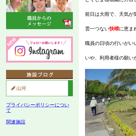
前日は大雨で、天気が
雲一つない
快晴
に恵まれ
職員の日頃の行いがい
いや、利用者様の願いが届
山河
プライバシーポリシーについ
て
関連施設