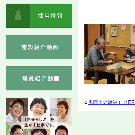
«
男同士の対決！ ２E