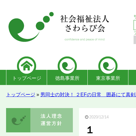
トップページ
徳島事業所
東京事業所
トップページ
»
男同士の対決！ ２EFの日常 囲碁にて真
2020/12/14
１