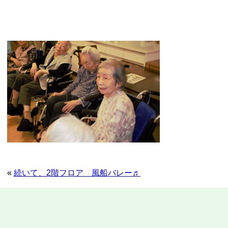
«
続いて、2階フロア 風船バレー♬