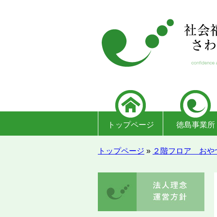
トップページ
徳島事業所
トップページ
»
２階フロア おや