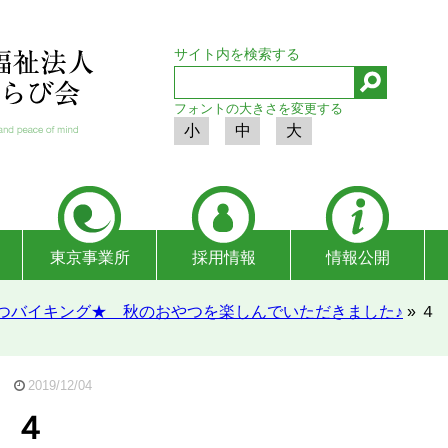
サイト内を検索する
フォントの大きさを変更する
小
中
大
東京事業所
採用情報
情報公開
つバイキング★ 秋のおやつを楽しんでいただきました♪
»
４
2019/12/04
４