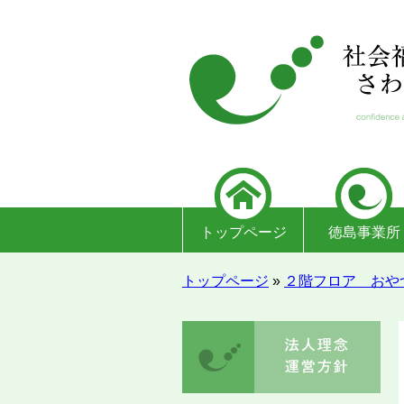
トップページ
徳島事業所
トップページ
»
２階フロア おや