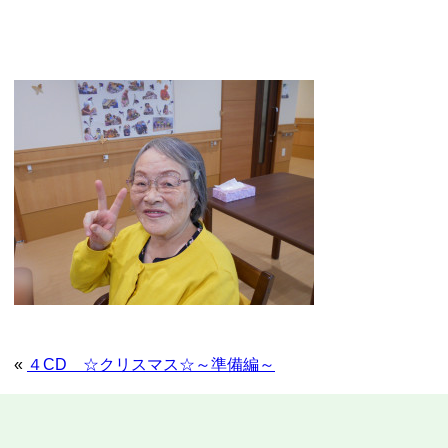
«
４CD ☆クリスマス☆～準備編～