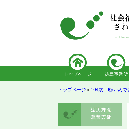
トップページ
徳島事業所
トップページ
»
104歳 I様お