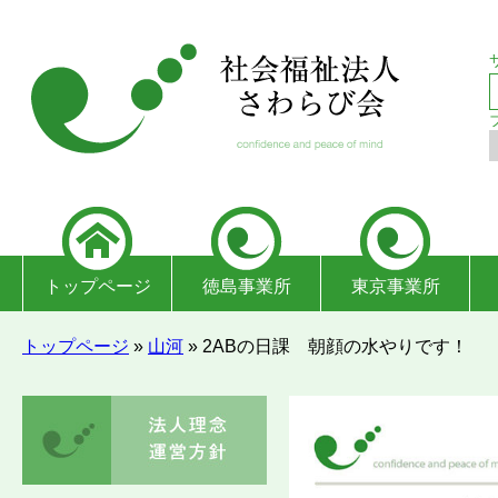
トップページ
徳島事業所
東京事業所
トップページ
»
山河
»
2ABの日課 朝顔の水やりです！