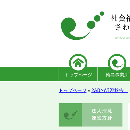
トップページ
徳島事業所
トップページ
»
2ABの近況報告！