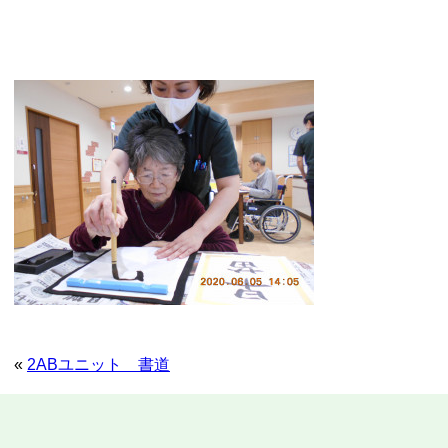
«
2ABユニット 書道