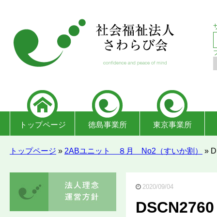
トップページ
徳島事業所
東京事業所
トップページ
»
2ABユニット ８月 No2（すいか割）
»
D
2020/09/04
DSCN2760