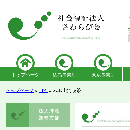
トップページ
徳島事業所
東京事業所
トップページ
»
山河
»
2CD山河喫茶