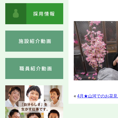
«
4月★山河でのお花見