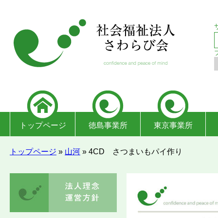
トップページ
徳島事業所
東京事業所
トップページ
»
山河
»
4CD さつまいもパイ作り