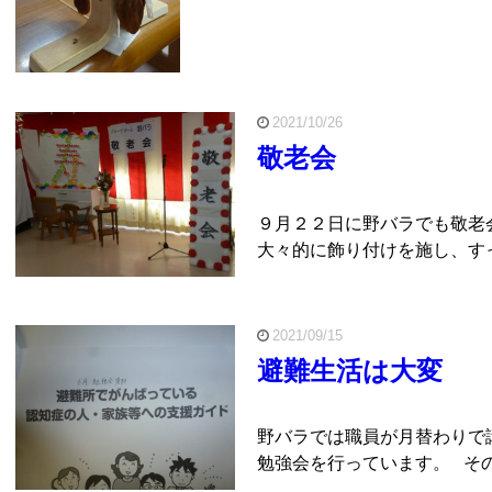
2021/10/26
敬老会
９月２２日に野バラでも敬老
大々的に飾り付けを施し、すっ
2021/09/15
避難生活は大変
野バラでは職員が月替わりで
勉強会を行っています。 その