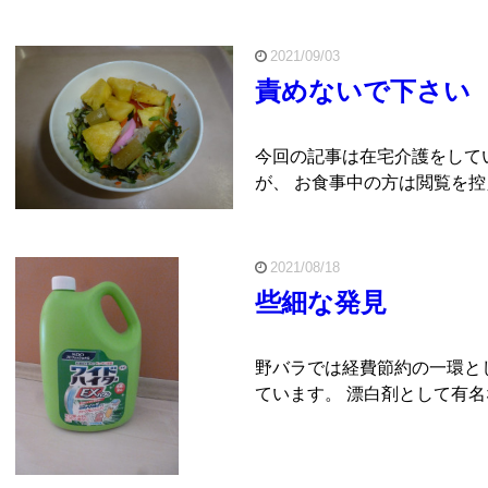
2021/09/03
責めないで下さい
今回の記事は在宅介護をして
が、 お食事中の方は閲覧を控
2021/08/18
些細な発見
野バラでは経費節約の一環と
ています。 漂白剤として有名