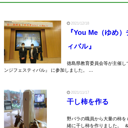
2021/12/18
『You Me（ゆ
ィバル』
徳島県教育委員会等が主催して
ンジフェスティバル』 に参加しました。 …
2021/11/17
干し柿を作る
野バラの職員から大量の柿を
緒に干し柿を作りました。 &