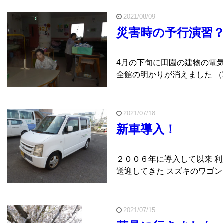
2021/08/09
災害時の予行演習
4月の下旬に田園の建物の電気
全館の明かりが消えました （
2021/07/18
新車導入！
２００６年に導入して以来 
送迎してきた スズキのワゴンＲ
2021/07/15