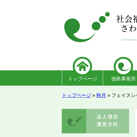
トップページ
徳島事業所
トップページ
»
秋月
»
フェイスシ