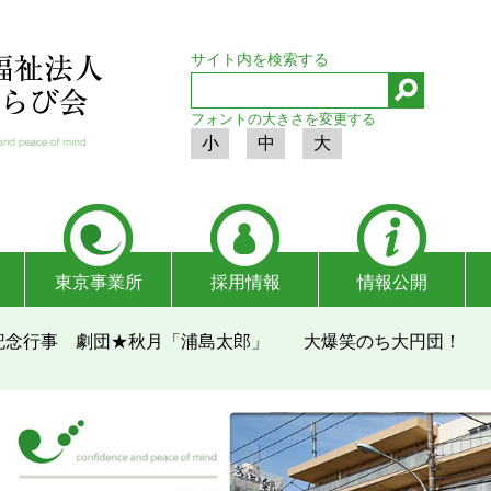
サイト内を検索する
フォントの大きさを変更する
小
中
大
東京事業所
採用情報
情報公開
記念行事 劇団★秋月「浦島太郎」 大爆笑のち大円団！