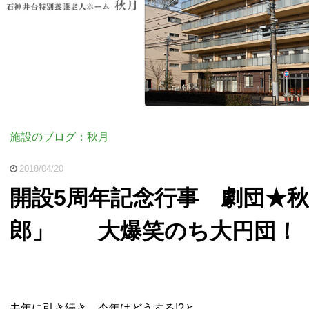
施設のブログ：秋月
2018/04/20
開設5周年記念行事 劇団★
郎」 大爆笑のち大円団！
去年に引き続き、今年はどうする!?と