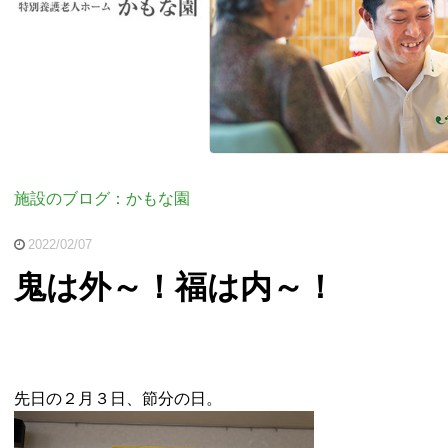
施設のブログ：かもな園
2022/02/07
鬼は外～！福は内～！
先日の２月３日、節分の日。