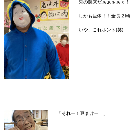
鬼の襲来だぁぁぁぁｘ！
しかも巨体！！全長２M越え
いや、これホント(笑)
「それー！豆まけー！」