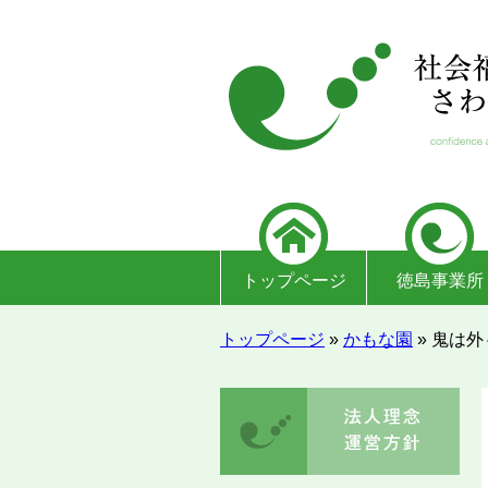
トップページ
徳島事業所
トップページ
»
かもな園
»
鬼は外