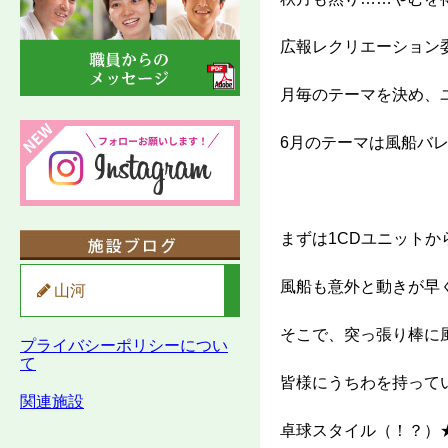
広報レクリエーション
月毎のテーマを決め、
6月のテーマは風船バレ
まずは1CDユニット
風船も意外と動きが早
山河
そこで、突っ張り棒に
プライバシーポリシーについ
て
皆様にうちわを持って
関連施設
卓球スタイル（！？）