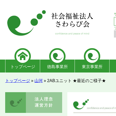
トップページ
徳島事業所
東京事業所
トップページ
»
山河
»
2ABユニット ★最近のご様子★