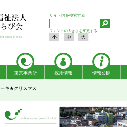
サイト内を検索する
フォントの大きさを変更する
小
中
大
東京事業所
採用情報
情報公開
ンケーキ★クリスマス