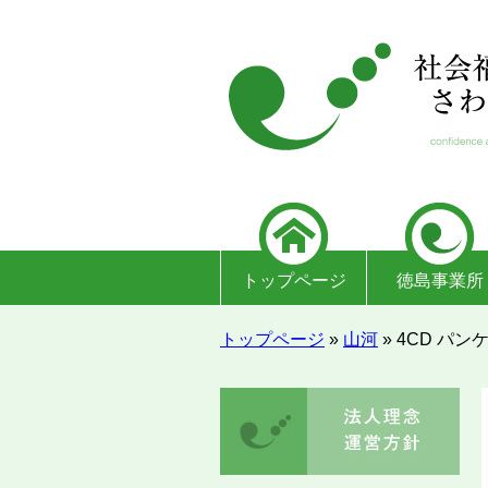
トップページ
徳島事業所
トップページ
»
山河
»
4CD パ