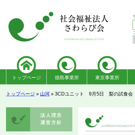
トップページ
徳島事業所
東京事業所
トップページ
»
山河
»
3CDユニット 9月5日 梨の試食会