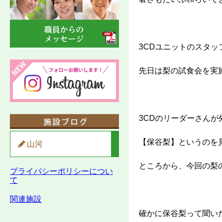
3CDユニットのスタ
先日は梨の試食会を実
3CDのリーダーさん
【保谷梨】というのを
山河
ところから、今回の梨
プライバシーポリシーについ
て
関連施設
確かに保谷梨って聞い