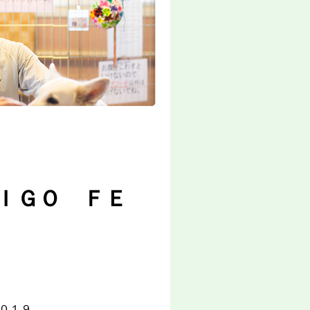
ＩＧＯ ＦＥ
０１９